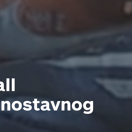
ll
dnostavnog