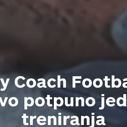
y Coach Footba
tvo potpuno je
treniranja