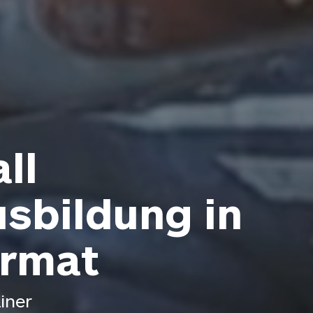
ll
usbildung in
ormat
iner