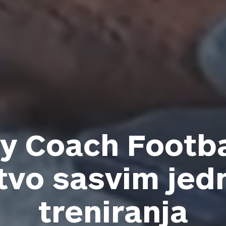
y Coach Footba
tvo sasvim je
treniranja