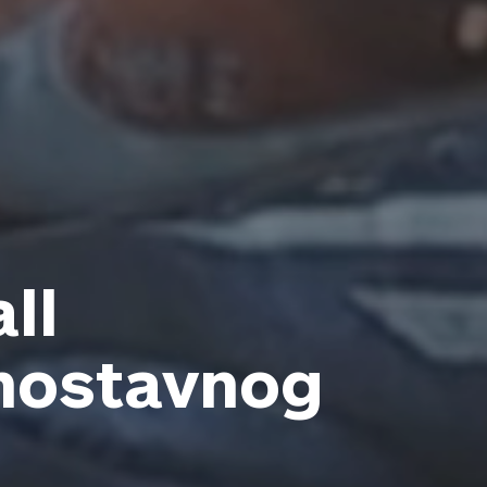
ll
dnostavnog