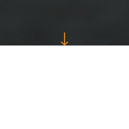
Gegarandeerd
minder tijd- en
energieverspilling
Voetbaltrainers op alle niveaus: My Coach
Football is een gebruiksvriendelijke, ludieke en
toegankelijke app die u zo kunt meenemen op