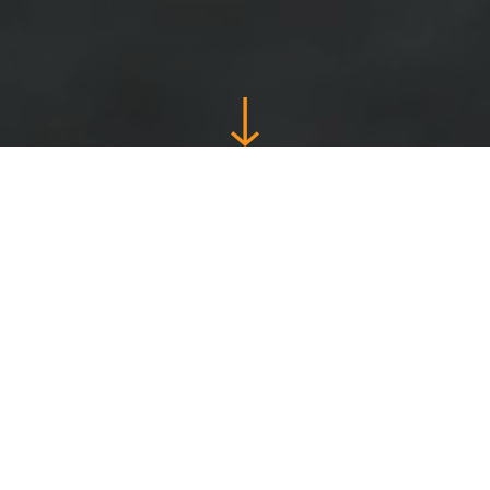
Zagotovo vam
prihrani čas in
denar.
My Coach Football je družabna, zabavna in
enostavna aplikacija, namenjena poklicnim in
amaterskim trenerjem nogometa, ki jo lahko
vzamete s seboj na teren. Z enim samim klikom