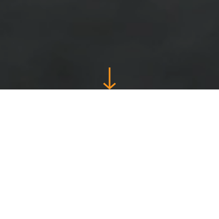
Zamandan ve
enerjiden
kazanmanızı
garanti eder