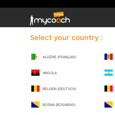
Select your country :
ALGÉRIE (FRANÇAIS)
A
ANGOLA
BELGIEN (DEUTSCH)
B
BOSNA (BOSANSKI)
B