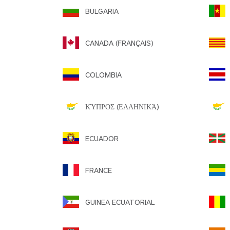
BULGARIA
C
CANADA (FRANÇAIS)
COLOMBIA
ΚΎΠΡΟΣ (ΕΛΛΗΝΙΚΆ)
C
ECUADOR
E
FRANCE
GUINEA ECUATORIAL