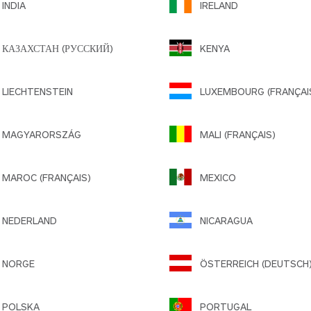
INDIA
IRELAND
КАЗАХСТАН (РУССКИЙ)
KENYA
IECHTENSTEIN
LUXEMBOURG (FRANÇAI
MAGYARORSZÁG
MALI (FRANÇAIS)
AROC (FRANÇAIS)
MEXICO
NEDERLAND
NICARAGUA
NORGE
ÖSTERREICH (DEUTSCH
POLSKA
PORTUGAL