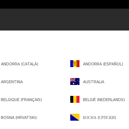
NDORRA (CATALÀ)
ANDORRA (ESPAÑOL)
ARGENTINA
AUSTRALIA
ELGIQUE (FRANÇAIS)
BELGIË (NEDERLANDS)
OSNA (HRVATSKI)
БОСНА (СРПСКИ)