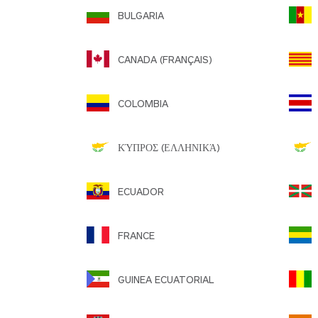
BULGARIA
C
CANADA (FRANÇAIS)
COLOMBIA
ΚΎΠΡΟΣ (ΕΛΛΗΝΙΚΆ)
C
ECUADOR
E
FRANCE
GUINEA ECUATORIAL