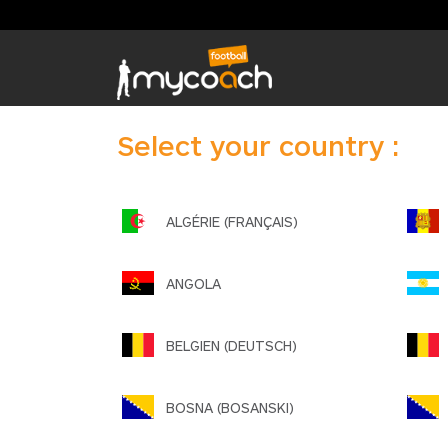
Select your country :
ALGÉRIE (FRANÇAIS)
A
ANGOLA
BELGIEN (DEUTSCH)
B
BOSNA (BOSANSKI)
B