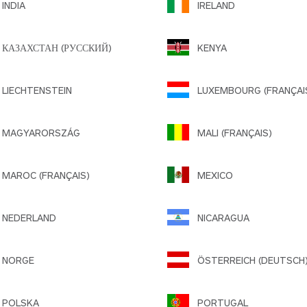
INDIA
IRELAND
КАЗАХСТАН (РУССКИЙ)
KENYA
IECHTENSTEIN
LUXEMBOURG (FRANÇAI
MAGYARORSZÁG
MALI (FRANÇAIS)
AROC (FRANÇAIS)
MEXICO
NEDERLAND
NICARAGUA
NORGE
ÖSTERREICH (DEUTSCH
POLSKA
PORTUGAL