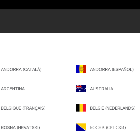
NDORRA (CATALÀ)
ANDORRA (ESPAÑOL)
ARGENTINA
AUSTRALIA
ELGIQUE (FRANÇAIS)
BELGIË (NEDERLANDS)
OSNA (HRVATSKI)
БОСНА (СРПСКИ)