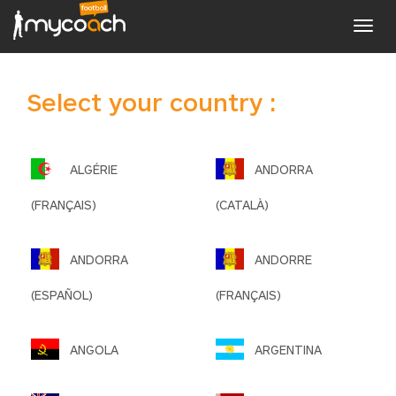
Toggl
navig
Select your country :
ALGÉRIE
ANDORRA
(FRANÇAIS)
(CATALÀ)
ANDORRA
ANDORRE
(ESPAÑOL)
(FRANÇAIS)
ANGOLA
ARGENTINA