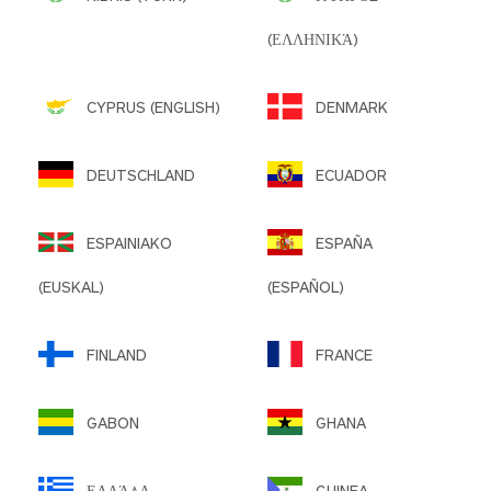
(ΕΛΛΗΝΙΚΆ)
CYPRUS (ENGLISH)
DENMARK
DEUTSCHLAND
ECUADOR
ESPAINIAKO
ESPAÑA
(EUSKAL)
(ESPAÑOL)
FINLAND
FRANCE
GABON
GHANA
ΕΛΛΆΔΑ
GUINEA