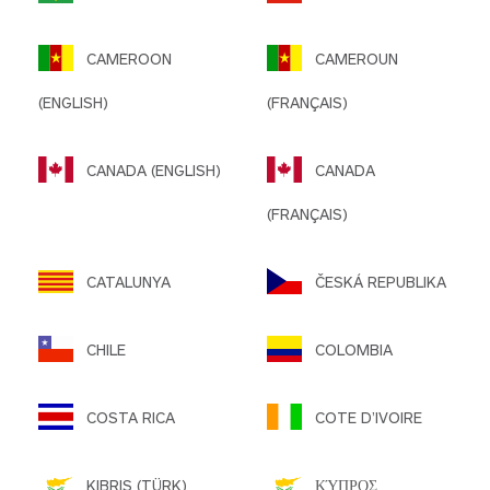
CAMEROON
CAMEROUN
(ENGLISH)
(FRANÇAIS)
CANADA (ENGLISH)
CANADA
(FRANÇAIS)
CATALUNYA
ČESKÁ REPUBLIKA
CHILE
COLOMBIA
COSTA RICA
COTE D’IVOIRE
KIBRIS (TÜRK)
ΚΎΠΡΟΣ