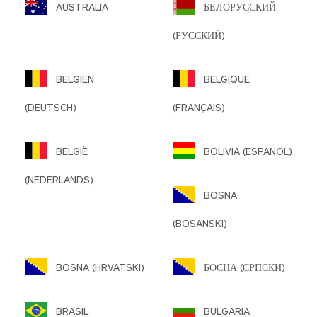
AUSTRALIA
БЕЛОРУССКИЙ
(РУССКИЙ)
BELGIEN
BELGIQUE
(DEUTSCH)
(FRANÇAIS)
BELGIË
BOLIVIA (ESPANOL)
(NEDERLANDS)
BOSNA
(BOSANSKI)
BOSNA (HRVATSKI)
БОСНА (СРПСКИ)
BRASIL
BULGARIA