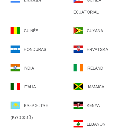
ECUATORIAL
GUINÉE
GUYANA
HONDURAS
HRVATSKA
INDIA
IRELAND
ITALIA
JAMAICA
КАЗАХСТАН
KENYA
(РУССКИЙ)
LEBANON