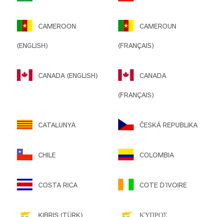
CAMEROON
CAMEROUN
(ENGLISH)
(FRANÇAIS)
CANADA (ENGLISH)
CANADA
(FRANÇAIS)
CATALUNYA
ČESKÁ REPUBLIKA
CHILE
COLOMBIA
COSTA RICA
COTE D’IVOIRE
KIBRIS (TÜRK)
ΚΎΠΡΟΣ