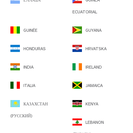
ECUATORIAL
GUINÉE
GUYANA
HONDURAS
HRVATSKA
INDIA
IRELAND
ITALIA
JAMAICA
КАЗАХСТАН
KENYA
(РУССКИЙ)
LEBANON