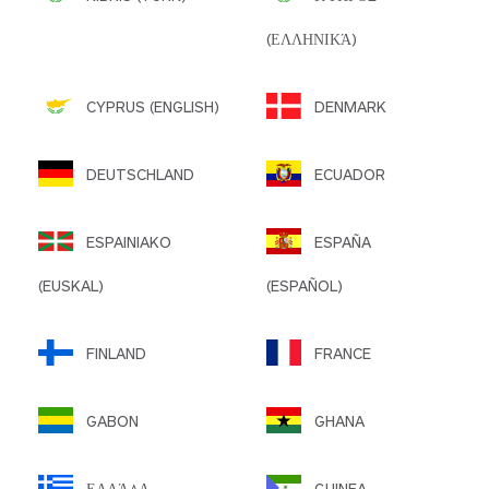
(ΕΛΛΗΝΙΚΆ)
CYPRUS (ENGLISH)
DENMARK
DEUTSCHLAND
ECUADOR
ESPAINIAKO
ESPAÑA
(EUSKAL)
(ESPAÑOL)
FINLAND
FRANCE
GABON
GHANA
ΕΛΛΆΔΑ
GUINEA