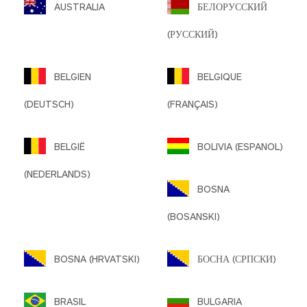
AUSTRALIA
БЕЛОРУССКИЙ
(РУССКИЙ)
BELGIEN
BELGIQUE
(DEUTSCH)
(FRANÇAIS)
BELGIË
BOLIVIA (ESPANOL)
(NEDERLANDS)
BOSNA
(BOSANSKI)
BOSNA (HRVATSKI)
БОСНА (СРПСКИ)
BRASIL
BULGARIA