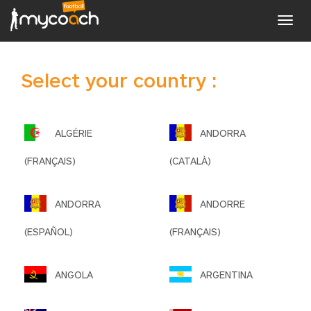
Toggl
navig
Select your country :
ALGÉRIE
ANDORRA
(FRANÇAIS)
(CATALÀ)
ANDORRA
ANDORRE
(ESPAÑOL)
(FRANÇAIS)
ANGOLA
ARGENTINA