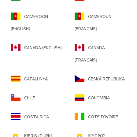
CAMEROON
CAMEROUN
(ENGLISH)
(FRANÇAIS)
CANADA (ENGLISH)
CANADA
(FRANÇAIS)
CATALUNYA
ČESKÁ REPUBLIKA
CHILE
COLOMBIA
COSTA RICA
COTE D’IVOIRE
KIBRIS (TÜRK)
ΚΎΠΡΟΣ