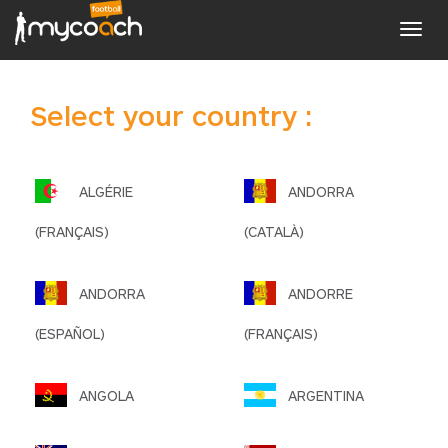
Toggl
navig
Select your country :
ALGÉRIE
ANDORRA
(FRANÇAIS)
(CATALÀ)
ANDORRA
ANDORRE
(ESPAÑOL)
(FRANÇAIS)
ANGOLA
ARGENTINA