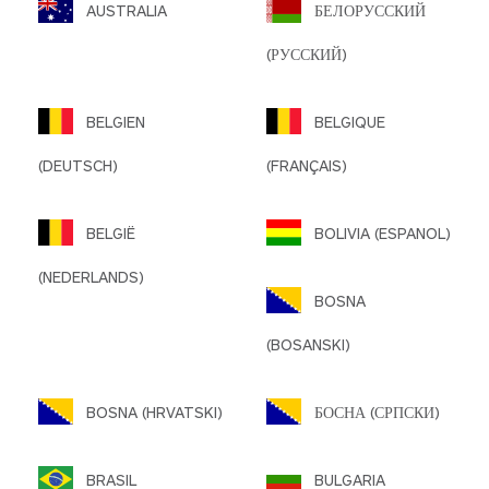
AUSTRALIA
БЕЛОРУССКИЙ
(РУССКИЙ)
BELGIEN
BELGIQUE
(DEUTSCH)
(FRANÇAIS)
BELGIË
BOLIVIA (ESPANOL)
(NEDERLANDS)
BOSNA
(BOSANSKI)
BOSNA (HRVATSKI)
БОСНА (СРПСКИ)
BRASIL
BULGARIA