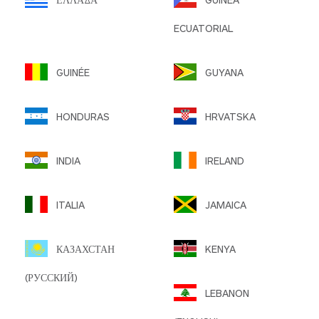
ECUATORIAL
GUINÉE
GUYANA
HONDURAS
HRVATSKA
INDIA
IRELAND
ITALIA
JAMAICA
КАЗАХСТАН
KENYA
(РУССКИЙ)
LEBANON