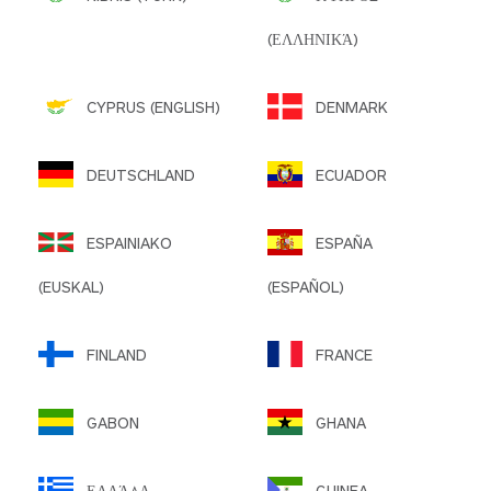
(ΕΛΛΗΝΙΚΆ)
CYPRUS (ENGLISH)
DENMARK
DEUTSCHLAND
ECUADOR
ESPAINIAKO
ESPAÑA
(EUSKAL)
(ESPAÑOL)
FINLAND
FRANCE
GABON
GHANA
ΕΛΛΆΔΑ
GUINEA